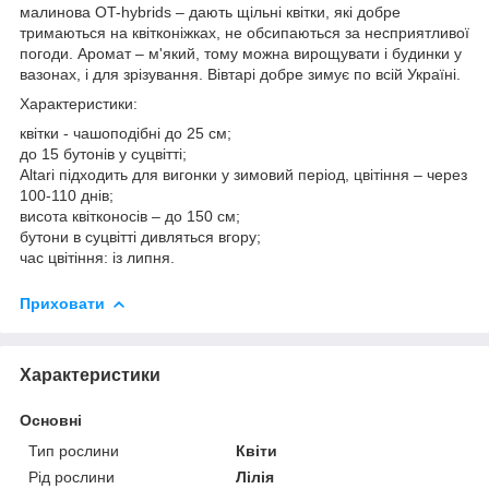
малинова OT-hybrids – дають щільні квітки, які добре
тримаються на квітконіжках, не обсипаються за несприятливої
погоди. Аромат – м'який, тому можна вирощувати і будинки у
вазонах, і для зрізування. Вівтарі добре зимує по всій Україні.
Характеристики:
квітки - чашоподібні до 25 см;
до 15 бутонів у суцвітті;
Altari підходить для вигонки у зимовий період, цвітіння – через
100-110 днів;
висота квітконосів – до 150 см;
бутони в суцвітті дивляться вгору;
час цвітіння: із липня.
Приховати
Характеристики
Основні
Тип рослини
Квіти
Рід рослини
Лілія