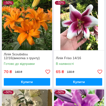
–50%
–50%
Лілія Scoubidou
12/16(викопка з грунту)
Лілія Friso 14/16
Готово до відправки
В наявності
70
65
₴
₴
140 ₴
130 ₴
Купити
Купити
–50%
–50%