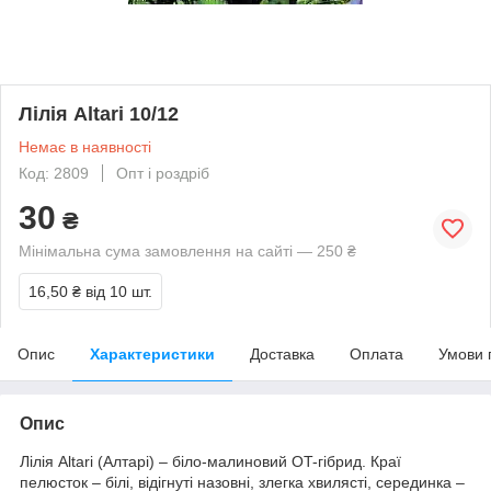
Лілія Altari 10/12
Немає в наявності
Код: 2809
Опт і роздріб
30
₴
Мінімальна сума замовлення на сайті — 250 ₴
16,50 ₴
від 10 шт.
Опис
Характеристики
Доставка
Оплата
Умови 
Опис
Лілія Altari (Алтарі) – біло-малиновий OT-гібрид. Краї
пелюсток – білі, відігнуті назовні, злегка хвилясті, серединка –