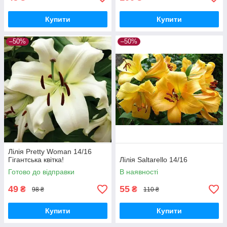
Купити
Купити
–50%
–50%
Лілія Pretty Woman 14/16
Гігантська квітка!
Лілія Saltarello 14/16
Готово до відправки
В наявності
49
55
₴
₴
98 ₴
110 ₴
Купити
Купити