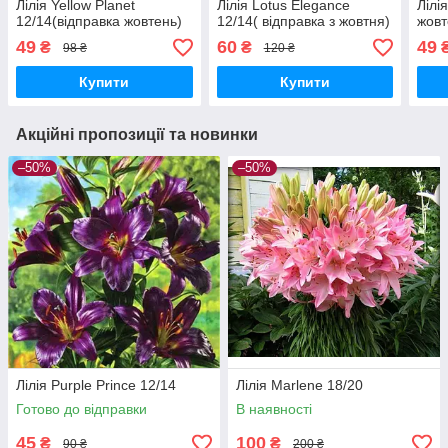
Лілія Yellow Planet
Лілія Lotus Elegance
Лілі
12/14(відправка жовтень)
12/14( відправка з жовтня)
жовт
49
60
49
₴
₴
98 ₴
120 ₴
Купити
Купити
Акційні пропозиції та новинки
–50%
–50%
Лілія Purple Prince 12/14
Лілія Marlene 18/20
Готово до відправки
В наявності
45
100
₴
₴
90 ₴
200 ₴