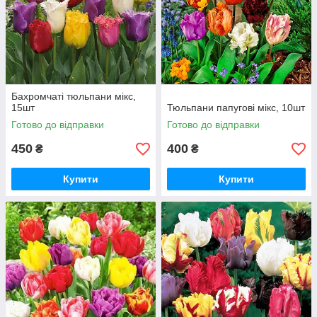
Бахромчаті тюльпани мікс,
15шт
Тюльпани папугові мікс, 10шт
Готово до відправки
Готово до відправки
450
400
₴
₴
Купити
Купити