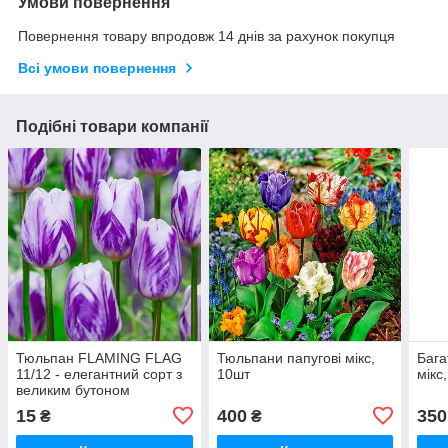
Умови повернення
Повернення товару впродовж 14 днів за рахунок покупця
Всі умови повернення
Подібні товари компанії
Тюльпан FLAMING FLAG
Тюльпани папугові мікс,
Бага
11/12 - елегантний сорт з
10шт
мікс
великим бутоном
15
400
350
₴
₴