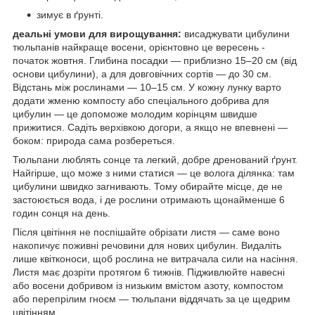
зимує в ґрунті.
деальні умови для вирощування:
висаджувати цибулини
тюльпанів найкраще восени, орієнтовно це вересень -
початок жовтня. Глибина посадки — приблизно 15–20 см (від
основи цибулини), а для довговічних сортів — до 30 см.
Відстань між рослинами — 10–15 см. У кожну лунку варто
додати жменю компосту або спеціального добрива для
цибулин — це допоможе молодим корінцям швидше
прижитися. Садіть верхівкою догори, а якщо не впевнені —
боком: природа сама розбереться.
Тюльпани люблять сонце та легкий, добре дренований ґрунт.
Найгірше, що може з ними статися — це волога ділянка: там
цибулини швидко загнивають. Тому обирайте місце, де не
застоюється вода, і де рослини отримають щонайменше 6
годин сонця на день.
Після цвітіння не поспішайте обрізати листя — саме воно
накопичує поживні речовини для нових цибулин. Видаліть
лише квітконоси, щоб рослина не витрачала сили на насіння.
Листя має дозріти протягом 6 тижнів. Підживлюйте навесні
або восени добривом із низьким вмістом азоту, компостом
або перепрілим гноєм — тюльпани віддячать за це щедрим
цвітінням.