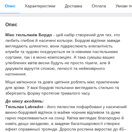
Опис
Характеристики
Доставка
Оплата
Умови п
Опис
Мікс тюльпанів Бордо
- цей набір створений для тих, хто
любить глибокі й насичені кольори. Бордові відтінки завжди
виглядають шляхетно, вони підкреслюють елегантність
клумби та чудово поєднуються як із ніжними пастельними
сортами, так і в моно-композиціях. А така сумшіш ваших
улюблених квітів весни будуть не просто тішити, але й
дарувати відчуття спокою, легкості та неймовірного
натхнення.
Міцні квітконоси та довге цвітіння роблять мікс практичним
для зрізки. У вазі бордові тюльпани виглядають стильно та
зберігають форму протягом тривалого часу.
До міксу входять:
Тюльпан Labrador
- його пелюстки пофарбовані у насичений
винно-бордовий відтінок із майже чорним відливом та дуже
гарно переливаються на сонці. Квітка виглядає благородно й
навіть дещо загадково, а завдяки багатошаровості створює
ефект справжньої троянди. Доросла рослина виростає до 45–