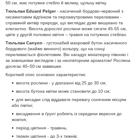
50 см, має потужне стебло й велику, щільну квітку.
Тюльпан Eduard Pelger
- насичений бордово-червоний з
оксамитовим відтінком та перламутровими переливами -
справжній витвір природи, що виглядає дуже вишукано та
елегантно. Висота дорослої рослини може сягати 45-55 см,
цвіте у другій половині квітня – травня на потужних стеблах.
Тюльпан Canyon
- густонабий махровий бутон насиченого
бордового (майже винного) кольору, що на сонці
переливається фіолетовим. Він нагадує мініатюрну півонію і
за зовнішніми виглядом і за неопвторним ароматом! Рослина
досягає 40–50 см заввишки.
Короткий опис основних характеристик:
висота рослини - у діапазоні від 25 до 30 см;
висота бутона квітки може становити до 10 см;
для висадки слід віддавати перевагу сонячним місцям
або півтіні;
висадження в ґрунт роблять із середини вересня до
жовтня;
період цвітіння - травень;
термін цвітіння - до 3-х тижнів;