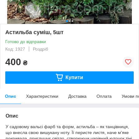
Астильба суміш, 5шт
Готово до відправки
Код: 1927
Роздріб
400
₴
Купити
Опис
Характеристики
Доставка
Оплата
Умови п
Опис
У садовому вальсі фарб та форм, астильба – як танцівниця,
що внесла свою вишукану ноту. Її перисте листя, наче м'яке
покривала, приглушує світло, створюючи чарівний куточок тіні.