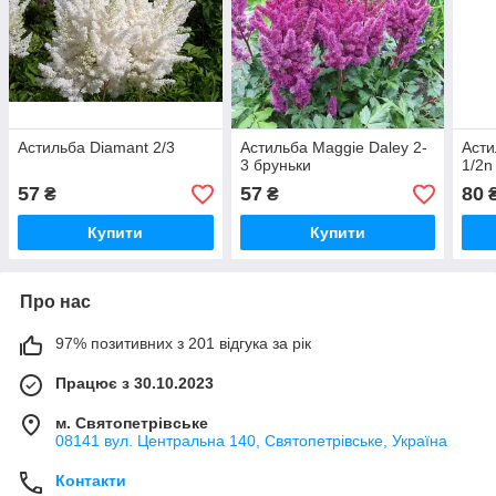
Астильба Diamant 2/3
Астильба Maggie Daley 2-
Асти
3 бруньки
1/2n
57
57
80
₴
₴
Купити
Купити
Про нас
97% позитивних з 201 відгука за рік
Працює з 30.10.2023
м. Святопетрівське
08141 вул. Центральна 140, Святопетрівське, Україна
Контакти