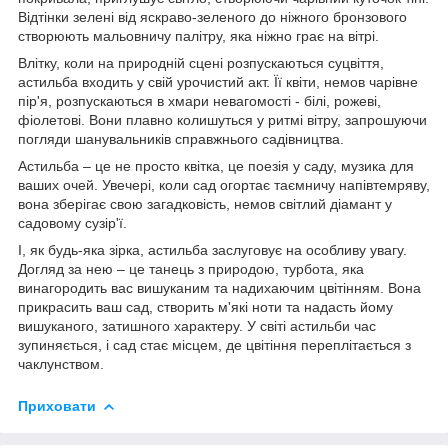
Відтінки зелені від яскраво-зеленого до ніжного бронзового
створюють мальовничу палітру, яка ніжно грає на вітрі.
Влітку, коли на природній сцені розпускаються суцвіття,
астильба входить у свій урочистий акт. Її квіти, немов чарівне
пір'я, розпускаються в хмари невагомості - білі, рожеві,
фіолетові. Вони плавно колишуться у ритмі вітру, запрошуючи
погляди шанувальників справжнього садівництва.
Астильба – це не просто квітка, це поезія у саду, музика для
ваших очей. Увечері, коли сад огортає таємничу напівтемряву,
вона зберігає свою загадковість, немов світлий діамант у
садовому сузір'ї.
І, як будь-яка зірка, астильба заслуговує на особливу увагу.
Догляд за нею – це танець з природою, турбота, яка
винагородить вас вишуканим та надихаючим цвітінням. Вона
прикрасить ваш сад, створить м'які ноти та надасть йому
вишуканого, затишного характеру. У світі астильби час
зупиняється, і сад стає місцем, де цвітіння переплітається з
чаклунством.
Приховати