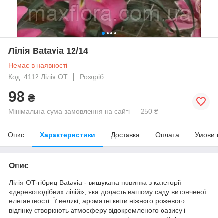
Лілія Batavia 12/14
Немає в наявності
Код: 4112 Лілія OT
Роздріб
98
₴
Мінімальна сума замовлення на сайті — 250 ₴
Опис
Характеристики
Доставка
Оплата
Умови 
Опис
Лілія ОТ-гібрид Batavia - вишукана новинка з категорії
«деревоподібних лілій», яка додасть вашому саду витонченої
елегантності. Її великі, ароматні квіти ніжного рожевого
відтінку створюють атмосферу відокремленого оазису і