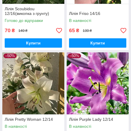
Лілія Scoubidou
12/16(викопка з грунту)
Лілія Friso 14/16
Готово до відправки
В наявності
70
65
₴
₴
140 ₴
130 ₴
Купити
Купити
–50%
–50%
Лілія Pretty Woman 12/14
Лілія Purple Lady 12/14
В наявності
В наявності