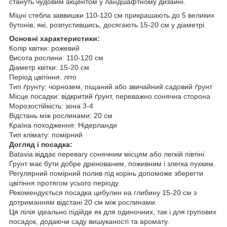
стануть чудовим акцентом у ландшафтному дизайні.
Міцні стебла заввишки 110-120 см прикрашають до 5 великих
бутонів, які, розпустившись, досягають 15-20 см у діаметрі.
Основні характеристики:
Колір квітки: рожевий
Висота рослини: 110-120 см
Діаметр квітки: 15-20 см
Період цвітіння: літо
Тип ґрунту: чорнозем, піщаний або звичайний садовий ґрунт
Місце посадки: відкритий ґрунт, переважно сонячна сторона
Морозостійкість: зона 3-4
Відстань між рослинами: 20 см
Країна походження: Нідерланди
Тип клімату: помірний
Догляд і посадка:
Batavia віддає перевагу сонячним місцям або легкій півтіні.
Ґрунт має бути добре дренованим, поживним і злегка пухким.
Регулярний помірний полив під корінь допоможе зберегти
цвітіння протягом усього періоду.
Рекомендується посадка цибулин на глибину 15-20 см з
дотриманням відстані 20 см між рослинами.
Ця лілія ідеально підійде як для одиночних, так і для групових
посадок, додаючи саду вишуканості та аромату.