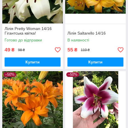
Лілія Pretty Woman 14/16
Гігантська квітка!
Лілія Saltarello 14/16
Готово до відправки
В наявності
49
55
₴
₴
98 ₴
110 ₴
Купити
Купити
–50%
–50%