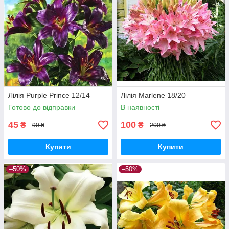
Лілія Purple Prince 12/14
Лілія Marlene 18/20
Готово до відправки
В наявності
45
100
₴
₴
90 ₴
200 ₴
Купити
Купити
–50%
–50%