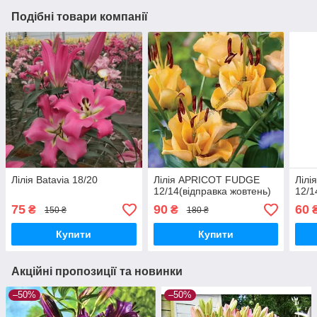
Подібні товари компанії
Лілія Batavia 18/20
Лілія APRICOT FUDGE
Лілі
12/14(відправка жовтень)
12/1
75
90
60
₴
₴
150 ₴
180 ₴
Купити
Купити
Акційні пропозиції та новинки
–50%
–50%