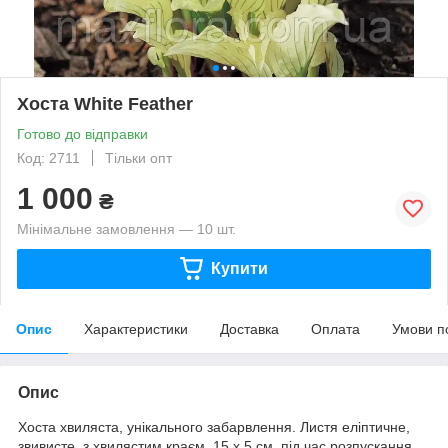
Хоста White Feather
Готово до відправки
Код: 2711
Тільки опт
1 000
₴
Мінімальне замовлення — 10 шт.
Купити
Опис
Характеристики
Доставка
Оплата
Умови п
Опис
Хоста хвиляста, унікального забарвлення. Листя еліптичне,
звивисте, з хвилястим краєм, 15 х 5 см, під час розпускання