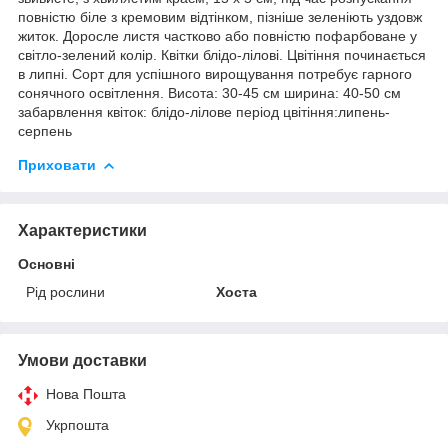
повністю біле з кремовим відтінком, пізніше зеленіють уздовж
житок. Доросле листя частково або повністю пофарбоване у
світло-зелений колір. Квітки блідо-лілові. Цвітіння починається
в липні. Сорт для успішного вирощування потребує гарного
сонячного освітлення. Висота: 30-45 см ширина: 40-50 см
забарвлення квіток: блідо-лілове період цвітіння:липень-
серпень
Приховати
Характеристики
Основні
Рід рослини
Хоста
Умови доставки
Нова Пошта
Укрпошта