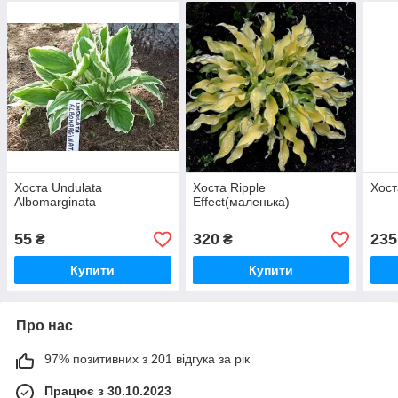
Хоста Undulata
Хоста Ripple
Хост
Albomarginata
Effect(маленька)
55
320
235
₴
₴
Купити
Купити
Про нас
97% позитивних з 201 відгука за рік
Працює з 30.10.2023