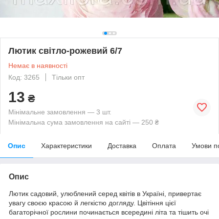
Лютик світло-рожевий 6/7
Немає в наявності
Код: 3265
Тільки опт
13
₴
Мінімальне замовлення — 3 шт.
Мінімальна сума замовлення на сайті — 250 ₴
Опис
Характеристики
Доставка
Оплата
Умови п
Опис
Лютик садовий, улюблений серед квітів в Україні, привертає
увагу своєю красою й легкістю догляду. Цвітіння цієї
багаторічної рослини починається всередині літа та тішить очі