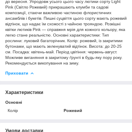
до вересня. Упродовж усього цього часу лютики сорту Light
Pink (Світло Рожевий) прикрашають клумби та садові
композиції, стаючи важливою частиною флористичних
ансамблів і букетів. Пишні суцвіття цього сорту мають рожевий
відтінок, що надає їм схожості з чайною трояндою. Розкішні
квітки лютиків Pink — справжня мрія для кожного кольору, яка
легко стане реальністю. Основні характеристики: Тип
рослини: луковий багаторічник. Колір: рожевий, із закритими
бутонами, що мають зеленуватий відтінок. Висота: до 20-25
см. Посадка: квітень-май. Період цвітіння: червень-август.
Можливе виганяння в закритому ґрунті в будь-яку пору року.
Рекомендується викопування на зиму.
Приховати
Характеристики
Основні
Колір
Рожевий
Умови доставки