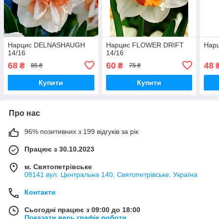
Нарцис DELNASHAUGH
Нарцис FLOWER DRIFT
Нарц
14/16
14/16
68
60
48
₴
₴
85 ₴
75 ₴
Купити
Купити
Про нас
96% позитивних з 199 відгуків за рік
Працює з 30.10.2023
м. Святопетрівське
08141 вул. Центральна 140, Святопетрівське, Україна
Контакти
Сьогодні працює з 09:00 до 18:00
Показати весь графік роботи