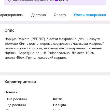
арактеристики
Доставка
Оплата
Умови повернення
Опис
Нарцис Replete (РЕПЛІТ). Частки махрової оцвітини округлі,
кремово-білі, в центрі перемежовуються з частками махрової
темно-рожевої коронки, яка іноді має помаранчеві та зелені
відтінки. Середньо-ранній. Універсальна. Діаметр 10 см,
висота 45см. Група: махровий нарцис.
Характеристики
Основні
Тип рослини
Квіти
Рід рослини
Нарцис