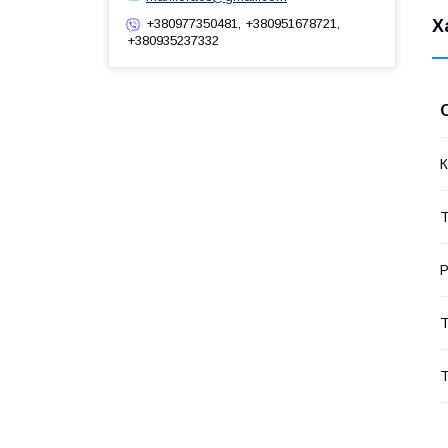
Х
+380977350481, +380951678721,
+380935237332
К
Т
Р
Т
Т