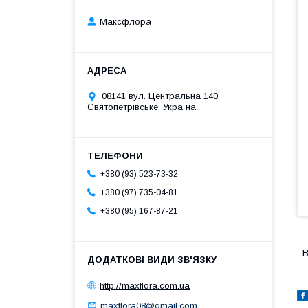
Максфлора
08141 вул. Центральна 140,
Святопетрівське, Україна
+380 (93) 523-73-32
+380 (97) 735-04-81
+380 (95) 167-87-21
В
http://maxflora.com.ua
maxflora08@gmail.com