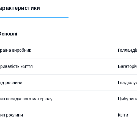
арактеристики
Основні
раїна виробник
Голланді
ривалість життя
Багаторіч
ід рослини
Гладіолу
ип посадкового матеріалу
Цибулин
ип рослини
Квіти