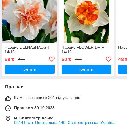
Нарцис DELNASHAUGH
Нарцис FLOWER DRIFT
Нарц
14/16
14/16
68
60
48
₴
₴
85 ₴
75 ₴
Купити
Купити
Про нас
97% позитивних з 201 відгука за рік
Працює з 30.10.2023
м. Святопетрівське
08141 вул. Центральна 140, Святопетрівське, Україна