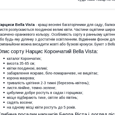
арциси Bella Vista
- кращі весняні багаторічники для саду, балк
истя розпускаються поодинокі великі квіти. Частини оцвітини широкі
асичено-оранжевого кольору. Особливість сорту в ранньому цвітінні
бо будь-яку ділянку з достатнім освітленням. Відмінним фоном для 
омпаньйони можна висадити жовті або бузкові крокуси. Букет з Bella 
Опис сорту Нарцис Корончатий Bella Vista:
каталог Корончатих;
висота 35-65 см;
квітки поодинокі, великі;
забарвлення яскраве, біло-помаранчеве, не вицвітає;
корона махрова;
тривалість цвітіння 2-3 тижні (березень-квітень);
листя лінійне, темно-зелене;
цибулини добре ростуть в садах і горщиках;
місце підбирають тихе, світле або півтінь;
садять восени;
на одному місці квіти ростуть до 5 років.
Глибина посадки нарцисів Белла Віста і догляд пі