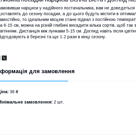
амовивши нарциси у надійного постачальника, вам не доведеться т
оставлять до сезону посадки, а до цього будуть містити в оптима
амостійно, то ідеальним місцем стане підвал з постійною темпера
а 6-15 см, можна на різній глибині висадити кілька сортів, щоб та
вітінням. Дистанція між лунками 5-15 см. Догляд навіть після цвіт
ідгодовують в березні та ще 1-2 рази в кінці сезону.
нформація для замовлення
іна:
36 ₴
Мінімальне замовлення:
2 шт.