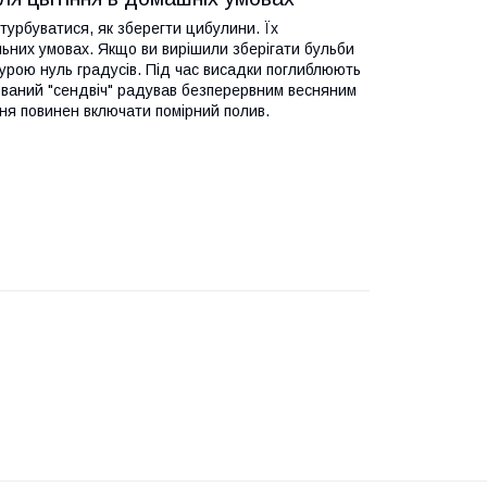
урбуватися, як зберегти цибулини. Їх
льних умовах. Якщо ви вирішили зберігати бульби
турою нуль градусів. Під час висадки поглиблюють
к званий "сендвіч" радував безперервним весняним
іння повинен включати помірний полив.