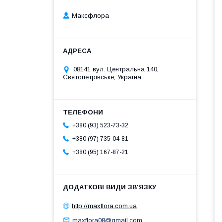
Максфлора
08141 вул. Центральна 140,
Святопетрівське, Україна
+380 (93) 523-73-32
+380 (97) 735-04-81
+380 (95) 167-87-21
http://maxflora.com.ua
maxflora08@gmail.com