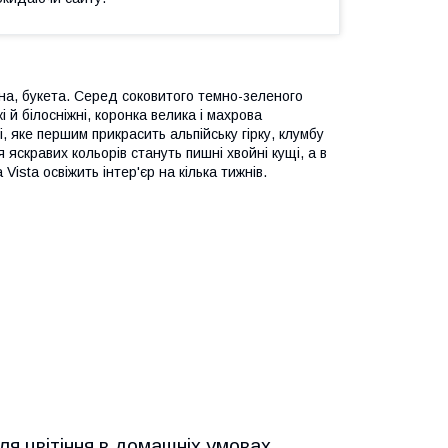
она, букета. Серед соковитого темно-зеленого
 й білосніжні, коронка велика і махрова
, яке першим прикрасить альпійську гірку, клумбу
яскравих кольорів стануть пишні хвойні кущі, а в
Vista освіжить інтер'єр на кілька тижнів.
сля цвітіння в домашніх умовах