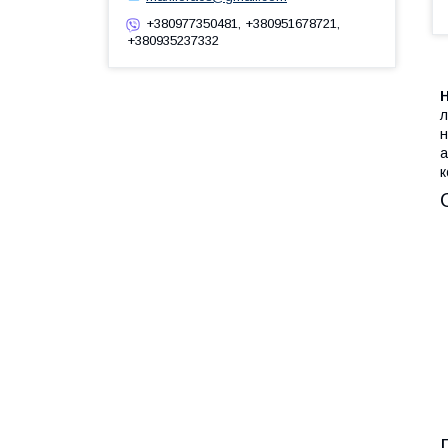
+380977350481, +380951678721,
+380935237332
Н
л
н
а
к