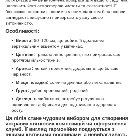
наповнить його атмосферою чистоти та елегантності. Її
білосніжні пелюстки з ніжним зеленим відтінком біля основи
виглядають вишукано і привертають увагу своєю
витонченістю.
Особливості:
Висота:
90–120 см, що робить її ідеальним
вертикальним акцентом у квітниках.
Цвітіння:
тривале літнє цвітіння, яке прикрашає сад
протягом кількох тижнів.
Аромат:
легкий і приємний, додає квітці ще більше
чарівності.
Місце посадки:
сонячна ділянка або легка напівтінь.
Ґрунт:
добре дренований, родючий.
Догляд:
невибаглива, потребує регулярного
підживлення добривами для підтримання здорового
росту.
Ця лілія стане чудовим вибором для створення
яскравих квіткових композицій чи оформлення
клумб. Її вигляд гармонійно поєднується з
іншими квітучими рослинами, а невибагливість