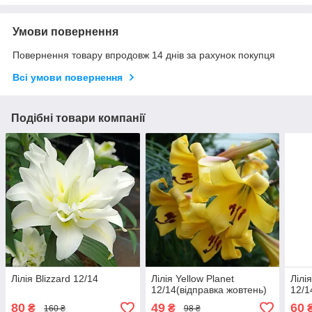
Умови повернення
Повернення товару впродовж 14 днів за рахунок покупця
Всі умови повернення
Подібні товари компанії
Лілія Blizzard 12/14
Лілія Yellow Planet
Лілі
12/14(відправка жовтень)
12/1
80
49
60
₴
₴
160 ₴
98 ₴