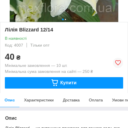
Лілія Blizzard 12/14
В наявності
Код: 4007
Тільки опт
40
₴
Мінімальне замовлення — 10 шт.
Мінімальна сума замовлення на сайті — 250 ₴
Купити
Опис
Характеристики
Доставка
Оплата
Умови п
Опис
Лілія
Blizzard
— це витончена прикраса для вашого саду, яка