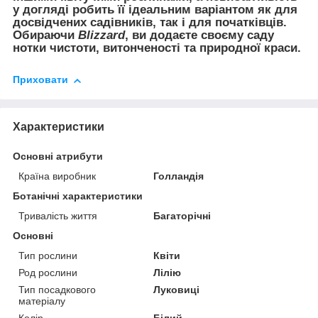
у догляді робить її ідеальним варіантом як для
досвідчених садівників, так і для початківців.
Обираючи
Blizzard
, ви додаєте своєму саду
нотки чистоти, витонченості та природної краси.
Приховати
Характеристики
Основні атрибути
Країна виробник
Голландія
Ботанічні характеристики
Тривалість життя
Багаторічні
Основні
Тип рослини
Квіти
Род рослини
Лілію
Тип посадкового
Луковиці
матеріалу
Колір
Білий